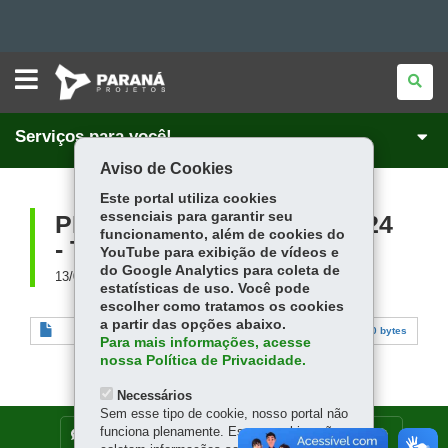
PARANÁ
Ir
PROJETOS
para
Ir
Serviços para você!
para
Ir
o
Aviso de Cookies
conteúdo
Mapa
para
a
Este portal utiliza cookies
navegação
do
a
essenciais para garantir seu
PLANO DE TRABALHO 2024
funcionamento, além de cookies do
- TRANSPARÊNCIA
busca
site
YouTube para exibição de vídeos e
do Google Analytics para coleta de
13/07/2023
estatísticas de uso. Você pode
escolher como tratamos os cookies
a partir das opções abaixo.
PLANO DE TRABALHO TRANSPARÊNCIA 2024.pdf
0 bytes
Para mais informações, acesse
nossa Política de Privacidade.
Necessários
Sem esse tipo de cookie, nosso portal não
funciona plenamente. Esses cookies não
DENUNCIE CORRUPÇÃO