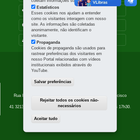
coletam informações sobre o visitante.
Estatísticos
OUVIDORIA
Esses cookies nos ajudam a entender
como os visitantes interagem com nosso
site. As informações são coletadas
TRANSPARÊNCIA INSTITUCIONAL
anonimamente, não identificam o
visitante.
MAPA DO SITE
Propaganda
Cookies de propaganda são usados para
rastrear preferências dos visitantes em
nosso Portal relacionadas com vídeos
Navegação
institucionais exibidos através do
YouTube.
principal
Salvar preferências
PARANÁ PROJETOS
Rua Inácio Lustosa nº 700, 1º andar - Bloco A - São Francisco
Rejeitar todos os cookies não-
80510-000
-
Curitiba
-
PR
MAPA
necessários
41 3213-7700
| Atendimento: Segunda a sexta, das 8h30 às 17h30.
Aceitar tudo
Withdraw consent