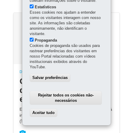
coletam informações sobre o visitante.
Estatísticos
Esses cookies nos ajudam a entender
como os visitantes interagem com nosso
site. As informações são coletadas
anonimamente, não identificam o
visitante.
Propaganda
Cookies de propaganda são usados para
rastrear preferências dos visitantes em
nosso Portal relacionadas com vídeos
institucionais exibidos através do
YouTube.
DESTAQUES
Salvar preferências
Conteúdo indisponível
devido ao período
Rejeitar todos os cookies não-
eleitoral
necessários
Em razão da legislação eleitoral, este conteúdo ficará
Aceitar tudo
Withdraw consent
indisponível até que o Tribunal Regional Eleitoral
(TRE) oficialize o término das eleições.